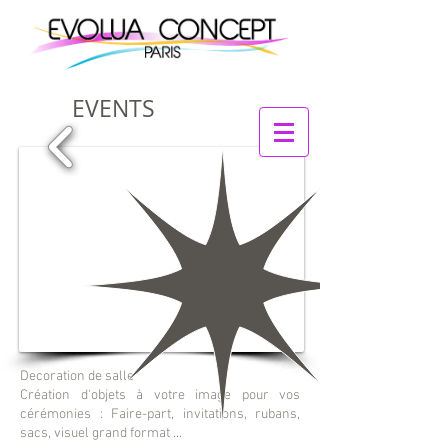
EVENTS
1/11
Decoration de salle
Création d'objets à votre image
pour vos
cérémonies : Faire-part, invitations, rubans,
sacs, visuel grand format ...